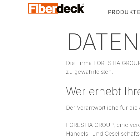
PRODUKT
DATEN
WEO®35
WEO®60
WEO®120-60
Die Firma FORESTIA GROUP 
WEO®ESSENTIAL
zu gewährleisten.
WEOSUN® BRISE SOLEIL
Wer erhebt Ih
Der Verantwortliche für die
FORESTIA GROUP, eine verei
Handels- und Gesellschaftsr