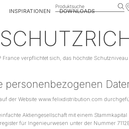
Produktsuche
E
INSPIRATIONEN
DOWNLOADS
SCHUTZRICH
EXOTICS
VINTAGE
HARMONY
France verpflichtet sich, das höchste Schutznivea
BROOKLYN
PREMIUM
re personenbezogenen Date
MyDeckPlanner
 auf der Website www.felixdistribution.com durchgefü
nfachte Aktiengesellschaft mit einem Stammkapital
egister für Ingenieurwesen unter der Nummer 7112B, 