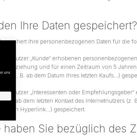
den Ihre Daten gespeichert?
speichert Ihre personenbezogenen Daten für die fo
ternetnutzer „Kunde“ erhobenen personenbezogenen
äftsbeziehung und für einen Zeitraum von 5 Jahren
on uns
ng (z. B. ab dem Datum Ihres letzten Kaufs…) gespe
ternetnutzer „Interessenten oder Empfehlungsgebe
ahre ab dem letzten Kontakt des Internetnutzers (z.
uf einen Hyperlink…) gespeichert.
 haben Sie bezüglich des 