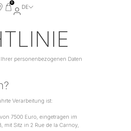
0
DE
TLINIE
WPC Zaun
Aluminium Zaun
Dekore aus Aluminium
u Ihrer personenbezogenen Daten
Gartentore
MyFencePlanner
n?
hrte Verarbeitung ist:
 von 7500 Euro, eingetragen im
mit Sitz in 2 Rue de la Carnoy,