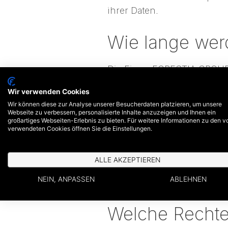
ihrer Daten.
Wie lange wer
Die Firma FORESTIA GROUP 
Wir verwenden Cookies
Alle von dem In
Wir können diese zur Analyse unserer Besucherdaten platzieren, um unsere
Dauer der Gesch
Webseite zu verbessern, personalisierte Inhalte anzuzeigen und Ihnen ein
großartiges Webseiten-Erlebnis zu bieten. Für weitere Informationen zu den v
Geschäftsbeziehu
verwendeten Cookies öffnen Sie die Einstellungen.
Alle von dem In
ALLE AKZEPTIEREN
Daten werden 3 J
NEIN, ANPASSEN
ABLEHNEN
Produkt, Klick a
Welche Rechte