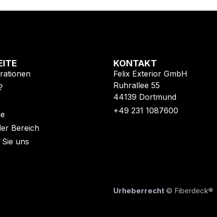
EITE
KONTAKT
rationen
Felix Exterior GmbH
Ruhrallee 55
?
44139 Dortmund
+49 231 1087600
he
ler Bereich
 Sie uns
Urheberrecht
© Fiberdeck®​