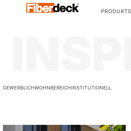
PRODUKT
INSP
WEO®35
WEO®60
WEO®120-60
WEO®ESSENTIAL
WEOSUN® BRISE SOLEIL
GEWERBLICH
WOHNBEREICH
INSTITUTIONELL