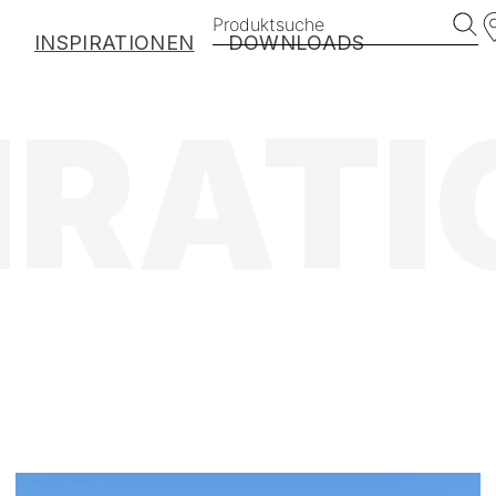
Produktsuche
E
INSPIRATIONEN
DOWNLOADS
IRAT
EXOTICS
VINTAGE
HARMONY
BROOKLYN
PREMIUM
MyDeckPlanner