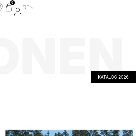
0
DE
IONEN
WPC Zaun
Aluminium Zaun
Dekore aus Aluminium
Gartentore
MyFencePlanner
KATALOG 2026