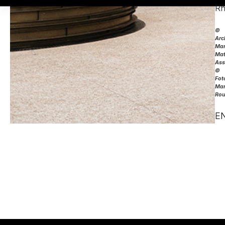
Rh
©
Arc
Ma
Mat
Ass
©
Fot
Mar
Rou
E