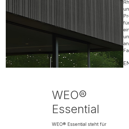
Rh
un
Pr
fü
ei
un
an
Fa
E
WEO®
Essential
WEO® Essential steht für