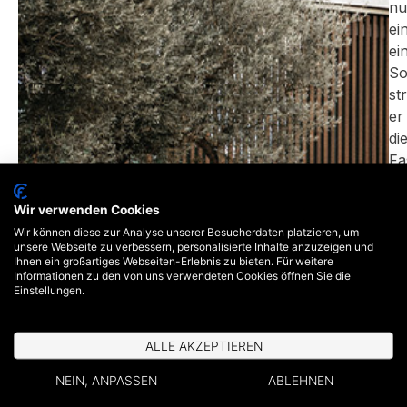
nu
ei
ei
So
st
er
di
Fa
un
ve
Wir verwenden Cookies
ihr
Wir können diese zur Analyse unserer Besucherdaten platzieren, um
du
unsere Webseite zu verbessern, personalisierte Inhalte anzuzeigen und
Ihnen ein großartiges Webseiten-Erlebnis zu bieten. Für weitere
se
Informationen zu den von uns verwendeten Cookies öffnen Sie die
fe
Einstellungen.
un
re
ALLE AKZEPTIEREN
Li
ei
NEIN, ANPASSEN
ABLEHNEN
el