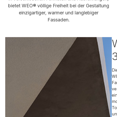
bietet WEO® völlige Freiheit bei der Gestaltung
einzigartiger, warmer und langlebiger
Fassaden.
Di
W
Fa
ve
ei
mo
To
un