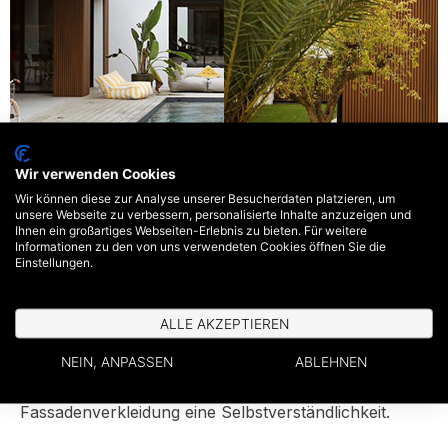
Wir verwenden Cookies
Wir können diese zur Analyse unserer Besucherdaten platzieren, um
unsere Webseite zu verbessern, personalisierte Inhalte anzuzeigen und
Ihnen ein großartiges Webseiten-Erlebnis zu bieten. Für weitere
Wärme und
Informationen zu den von uns verwendeten Cookies öffnen Sie die
Einstellungen.
Langlebigkeit im Herzen
des Projekts
ALLE AKZEPTIEREN
NEIN, ANPASSEN
ABLEHNEN
Um diese anspruchsvolle architektonische Vision zu
unterstützen, war die Wahl der WEO®35
Fassadenverkleidung eine Selbstverständlichkeit.