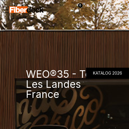
0
DE
WEO®35 - Teak
KATALOG 2026
Les Landes
France